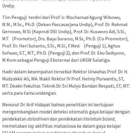
Undip.
Tim Penguji terdiri dari Prof. Ir. Mochamad Agung Wibowo,
M.M., M.Sc., Ph.D. (Dekan Pascasarjana Undip), Prof. Dr. Rahmat
Gernowo, M.Si (Kaprodi DSI Undip), Prof. Dr. Kusworo Adi, S.Si.,
M.T. (Promotor), Drs. Bayu Surarso, M.Sc, Ph.D. (Co Promotor),
Prof. Dr. Heri Sutanto, S.Si., M.Si., F.Med. (Penguji 1), Aghus
Sofwan, S.T., M.T., Ph.D. (Penguji 2), dan Prof. Dr. Eko Sediyono,
M.Kom sebagai Penguji Eksternal dari UKSW Salatiga.
Hadir dalam kesempatan tersebut Rektor Unwahas Prof. Dr. H.
Mudzakkir Ali, MA. Wakil Rektor IV Prof. Helmy Purwanto, ST,
MT. Deakn Fakultas Teknik Dr. Sri Mulyo Bondan Respati, ST, MT.
serta para tamu undangan.
Menurut Dr. Arif Hidayat bahwa penelitian ini bertujuan
mengembangkan model deteksi otomatis gaya belajar dengan
pendekatan
datadriven
dan pendekatan
literature based,
memetakan
log
aktifitas mahasiswa ke dalam gaya belajar
FSLSM menggunakan pendekatan literature-based.