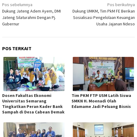
Navigasi
Pos sebelumnya
Pos berikutnya
Dukung Jateng Adem Ayem, DMI
Dukung UMKM, Tim PkM FE Berikan
pos
Jateng Silaturahmi Dengan Pj.
Sosialisasi Pengelolaan Keuangan
Gubernur
Usaha Jajanan Ndeso
POS TERKAIT
Dosen Fakultas Ekonomi
Tim PKM FTP USM Latih Siswa
Universitas Semarang
SMKN H. Moenadi Olah
Tingkatkan Peran Kader Bank
Edamame Jadi Peluang Bisnis
Sampah di Desa Cabean Demak