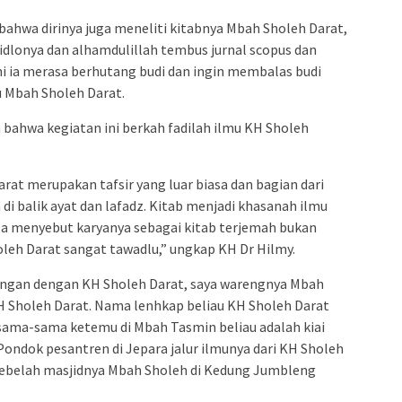
 bahwa dirinya juga meneliti kitabnya Mbah Sholeh Darat,
dlonya dan alhamdulillah tembus jurnal scopus dan
ni ia merasa berhutang budi dan ingin membalas budi
 Mbah Sholeh Darat.
ahwa kegiatan ini berkah fadilah ilmu KH Sholeh
rat merupakan tafsir yang luar biasa dan bagian dari
 di balik ayat dan lafadz. Kitab menjadi khasanah ilmu
juga menyebut karyanya sebagai kitab terjemah bukan
holeh Darat sangat tawadlu,” ungkap KH Dr Hilmy.
bungan dengan KH Sholeh Darat, saya warengnya Mbah
 Sholeh Darat. Nama lenhkap beliau KH Sholeh Darat
b sama-sama ketemu di Mbah Tasmin beliau adalah kiai
 Pondok pesantren di Jepara jalur ilmunya dari KH Sholeh
 sebelah masjidnya Mbah Sholeh di Kedung Jumbleng