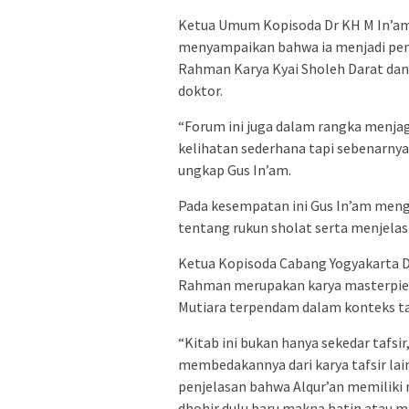
Ketua Umum Kopisoda Dr KH M In’amu
menyampaikan bahwa ia menjadi pengu
Rahman Karya Kyai Sholeh Darat dan
doktor.
“Forum ini juga dalam rangka menjag
kelihatan sederhana tapi sebenarn
ungkap Gus In’am.
Pada kesempatan ini Gus In’am mengu
tentang rukun sholat serta menjelask
Ketua Kopisoda Cabang Yogyakarta D
Rahman merupakan karya masterpie
Mutiara terpendam dalam konteks ta
“Kitab ini bukan hanya sekedar tafsi
membedakannya dari karya tafsir la
penjelasan bahwa Alqur’an memiliki
dhohir dulu baru makna batin atau ma