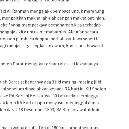
ab Faid Ar Rahman mengajakk pembaca untuk merenung
n, mengaitkan makna lahiriah dengan makna batiniah.
pektif yang memperkaya pemahaman kita terhadap
i mengajak kita untuk memahami isi Alqur’an secara
ampuan pembaca dengan berbahasa Jawa seperti
bagi menjad tiga tingkatan awam, khos dan khowasul
 Sholeh Darat mengaku terharu atas tetlaksananya
leh Darat sebenarnya ada 3 jlid masing-masing jilid
fsir ini sebelum dihadiahkan kepada RA Kartin. KH Sholeh
d ke RA Kartini Ketika usia 90 tahun dan seminggu
Tak lama RA Kartni juga menyusul meninggal dunia
leh darat 18 Desember 1803, RA Kartini awafat khir
.
ar biasa walau ditulis Tahun 1800an sampai sekarang