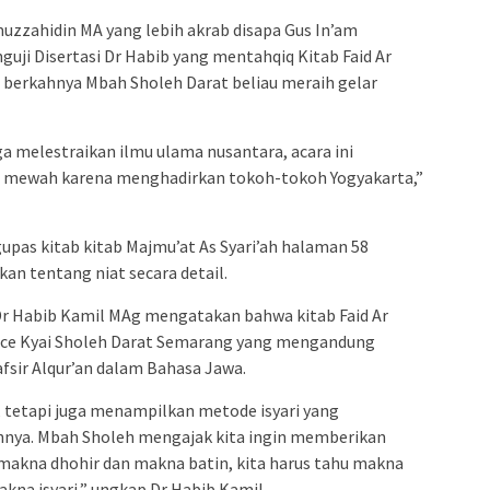
zzahidin MA yang lebih akrab disapa Gus In’am
ji Disertasi Dr Habib yang mentahqiq Kitab Faid Ar
 berkahnya Mbah Sholeh Darat beliau meraih gelar
a melestraikan ilmu ulama nusantara, acara ini
ya mewah karena menghadirkan tokoh-tokoh Yogyakarta,”
pas kitab kitab Majmu’at As Syari’ah halaman 58
an tentang niat secara detail.
r Habib Kamil MAg mengatakan bahwa kitab Faid Ar
ce Kyai Sholeh Darat Semarang yang mengandung
fsir Alqur’an dalam Bahasa Jawa.
r, tetapi juga menampilkan metode isyari yang
innya. Mbah Sholeh mengajak kita ingin memberikan
 makna dhohir dan makna batin, kita harus tahu makna
kna isyari,” ungkap Dr Habib Kamil.