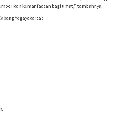
memberikan kemanfaatan bagi umat,” tambahnya.
Cabang Yogayakarta :
m.