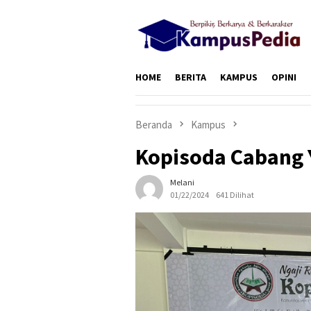
Loncat
ke
konten
HOME
BERITA
KAMPUS
OPINI
Beranda
Kampus
Kopisoda Cabang 
Melani
01/22/2024
641 Dilihat