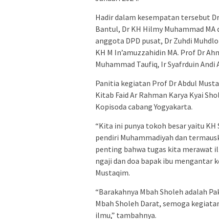
Hadir dalam kesempatan tersebut D
Bantul, Dr KH Hilmy Muhammad MA da
anggota DPD pusat, Dr Zuhdi Muhdl
KH M In’amuzzahidin MA. Prof Dr Ahm
Muhammad Taufiq, Ir Syafrduin Andi A
Panitia kegiatan Prof Dr Abdul Must
Kitab Faid Ar Rahman Karya Kyai Sho
Kopisoda cabang Yogyakarta.
“Kita ini punya tokoh besar yaitu K
pendiri Muhammadiyah dan termausk
penting bahwa tugas kita merawat i
ngaji dan doa bapak ibu mengantar k
Mustaqim.
“Barakahnya Mbah Sholeh adalah Pak
Mbah Sholeh Darat, semoga kegiata
ilmu,” tambahnya.