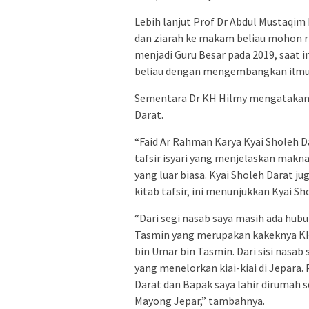
Lebih lanjut Prof Dr Abdul Mustaqim
dan ziarah ke makam beliau mohon ri
menjadi Guru Besar pada 2019, saat i
beliau dengan mengembangkan ilmu
Sementara Dr KH Hilmy mengatakan b
Darat.
“Faid Ar Rahman Karya Kyai Sholeh Da
tafsir isyari yang menjelaskan makna
yang luar biasa. Kyai Sholeh Darat 
kitab tafsir, ini menunjukkan Kyai S
“Dari segi nasab saya masih ada hu
Tasmin yang merupakan kakeknya KH
bin Umar bin Tasmin. Dari sisi nasa
yang menelorkan kiai-kiai di Jepara.
Darat dan Bapak saya lahir dirumah
Mayong Jepar,” tambahnya.