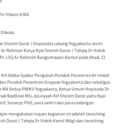
as
fir Hikam A.Md.
 Dibuka
 Sholeh Darat ( Kopisoda) cabang Yogyakarta resmi
d Ar Rahman Karya Kyai Sholeh Darat ( Tahqiq Dr Habib
PL LSQ Ar Rahmah Banguntapan Bantul pada Ahad, 21
r KH Abdus Syakur Pengasuh Pondok Pesantren Al Imdad
ri Pondok Pesantren Krapyak Yogyakarta dan sekaligus
or MA Ketua PWNU Yogyakarta, Ketua Umum Kopisoda Dr
ad Baidlowi MSi, dzuriyyah KH Sholeh Darat yaitu Kyai
rif, Sunaryo PhD, para santri dan para undangan.
aqim mengatakan tujuan kegiatan ini adalah launching
leh Darat ( Tahqiq Dr Habib Kamil MAg) dan launching