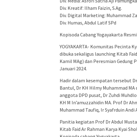
Div. Media: Asrori Satria Aji Pamungk
Div. Kreatif: Ilham Faizin, S.Ag.
Div. Digital Marketing: Muhammad Za
Div. Humas, Abdul Latif SPd
Kopisoda Cabang Yogayakarta Resmi
YOGYAKARTA- Komunitas Pecinta Kyai
dibuka sekaligus launching Kitab Fai
Kamil MAg) dan Peresmian Gedung P
Januari 2024.
Hadir dalam kesempatan tersebut D
Bantul, Dr KH Hilmy Muhammad MA da
anggota DPD pusat, Dr Zuhdi Muhdl
KH M In’amuzzahidin MA. Prof Dr Ahm
Muhammad Taufiq, Ir Syafrduin Andi A
Panitia kegiatan Prof Dr Abdul Must
Kitab Faid Ar Rahman Karya Kyai Sho
Kopisoda cabang Yogyakarta.