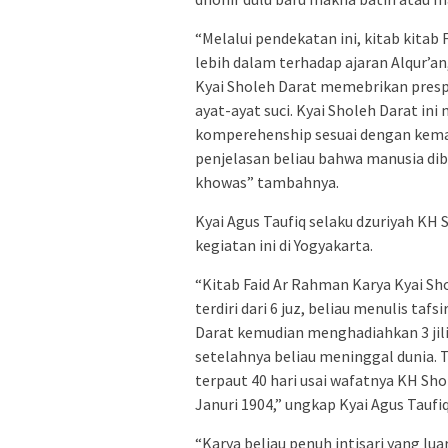
“Melalui pendekatan ini, kitab kit
lebih dalam terhadap ajaran Alqur’a
Kyai Sholeh Darat memebrikan pres
ayat-ayat suci. Kyai Sholeh Darat in
komperehenship sesuai dengan kem
penjelasan beliau bahwa manusia di
khowas” tambahnya.
Kyai Agus Taufiq selaku dzuriyah KH
kegiatan ini di Yogyakarta.
“Kitab Faid Ar Rahman Karya Kyai Sho
terdiri dari 6 juz, beliau menulis ta
Darat kemudian menghadiahkan 3 jili
setelahnya beliau meninggal dunia. 
terpaut 40 hari usai wafatnya KH Sho
Januri 1904,” ungkap Kyai Agus Taufiq
“Karya beliau penuh intisari yang lu