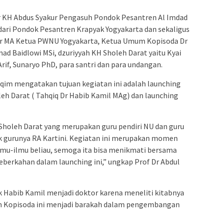
r KH Abdus Syakur Pengasuh Pondok Pesantren Al Imdad
ri Pondok Pesantren Krapyak Yogyakarta dan sekaligus
or MA Ketua PWNU Yogyakarta, Ketua Umum Kopisoda Dr
ad Baidlowi MSi, dzuriyyah KH Sholeh Darat yaitu Kyai
rif, Sunaryo PhD, para santri dan para undangan.
aqim mengatakan tujuan kegiatan ini adalah launching
leh Darat ( Tahqiq Dr Habib Kamil MAg) dan launching
H Sholeh Darat yang merupakan guru pendiri NU dan guru
 gurunya RA Kartini. Kegiatan ini merupakan momen
lmu-ilmu beliau, semoga ita bisa menikmati bersama
eberkahan dalam launching ini,” ungkap Prof Dr Abdul
 Habib Kamil menjadi doktor karena meneliti kitabnya
n Kopisoda ini menjadi barakah dalam pengembangan