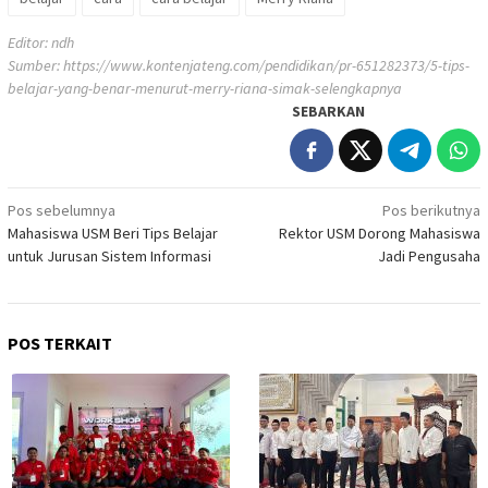
Editor: ndh
Sumber:
https://www.kontenjateng.com/pendidikan/pr-651282373/5-tips-
belajar-yang-benar-menurut-merry-riana-simak-selengkapnya
SEBARKAN
Navigasi
Pos sebelumnya
Pos berikutnya
Mahasiswa USM Beri Tips Belajar
Rektor USM Dorong Mahasiswa
pos
untuk Jurusan Sistem Informasi
Jadi Pengusaha
POS TERKAIT