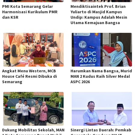
PMI Kota Semarang Gelar
Mendiktisaintek Prof. Brian
Harmonisasi Kurikulum PMR
Yuliarto di Masjid Kampus
dan KSR
Undip: Kampus Adalah Mesin
Utama Kemajuan Bangsa
Angkat Menu Western, MCB
Harumkan Nama Bangsa, Murid
House Café Resmi Dibuka di
MAN 2 Kudus Raih Silver Medal
Semarang
ASPC 2026
Dukung Mobilitas Sekolah, MAN
Sinergi Lintas Daerah: Pemkab