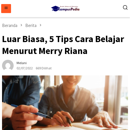
Loncat
ke
konten
Beranda
Berita
Luar Biasa, 5 Tips Cara Belajar
Menurut Merry Riana
Melani
02/07/2022
669 Dilihat