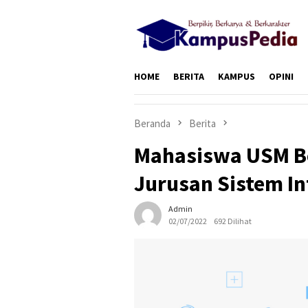
Loncat
ke
konten
HOME
BERITA
KAMPUS
OPINI
Beranda
Berita
Mahasiswa USM Be
Jurusan Sistem I
Admin
02/07/2022
692 Dilihat