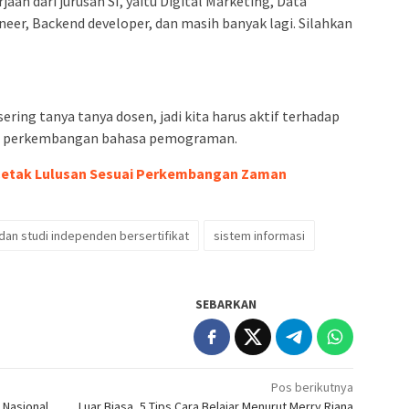
an dari jurusan SI, yaitu Digital Marketing, Data
ineer, Backend developer, dan masih banyak lagi. Silahkan
ering tanya tanya dosen, jadi kita harus aktif terhadap
ai perkembangan bahasa pemograman.
 Cetak Lulusan Sesuai Perkembangan Zaman
an studi independen bersertifikat
sistem informasi
SEBARKAN
Pos berikutnya
 Nasional
Luar Biasa, 5 Tips Cara Belajar Menurut Merry Riana