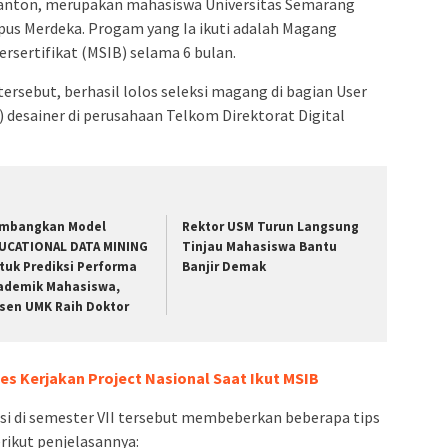
anton, merupakan mahasiswa Universitas Semarang
us Merdeka. Progam yang Ia ikuti adalah Magang
ersertifikat (MSIB) selama 6 bulan.
ersebut, berhasil lolos seleksi magang di bagian User
) desainer di perusahaan Telkom Direktorat Digital
mbangkan Model
Rektor USM Turun Langsung
UCATIONAL DATA MINING
Tinjau Mahasiswa Bantu
tuk Prediksi Performa
Banjir Demak
ademik Mahasiswa,
sen UMK Raih Doktor
s Kerjakan Project Nasional Saat Ikut MSIB
si di semester VII tersebut membeberkan beberapa tips
erikut penjelasannya: