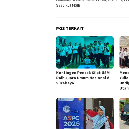
pos
Saat Ikut MSIB
POS TERKAIT
Kontingen Pencak Silat USM
Mend
Raih Juara Umum Nasional di
Yuli
Surabaya
Undi
Utam