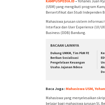
KAMPUSPEDIA.ID
–
Yohanes Juan Ry
(USM) yang mengikuti program Kamp
Bersertifikat dan Studi Independen B
Mahasiswa jurusan sistem informasi t
Interface dan User Experience (UI/UX
Business (DDB) Bandung.
BACAAN LAINNYA
Dukung UMKM, Tim PkM FE
Ke
Berikan Sosialisasi
ED
Pengelolaan Keuangan
Un
Usaha Jajanan Ndeso
Ak
Do
Baca Juga :
Mahasiswa USM, Yohane
Mahasiswa yang menyelesaikan skrip
belajar bagi mahasiswa jurusan SI, B