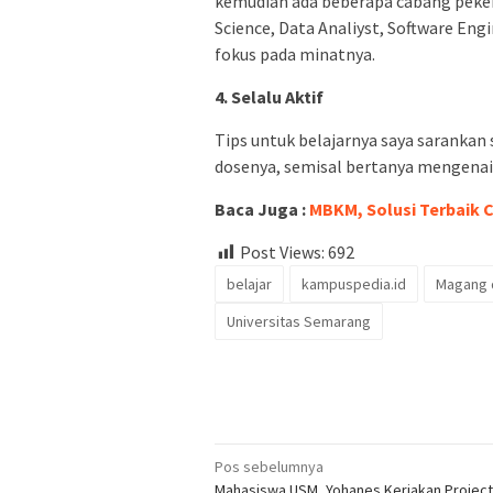
kemudian ada beberapa cabang pekerja
Science, Data Analiyst, Software Eng
fokus pada minatnya.
4. Selalu Aktif
Tips untuk belajarnya saya sarankan s
dosenya, semisal bertanya mengen
Baca Juga :
MBKM, Solusi Terbaik
Post Views:
692
belajar
kampuspedia.id
Magang d
Universitas Semarang
Navigasi
Pos sebelumnya
Mahasiswa USM, Yohanes Kerjakan Project