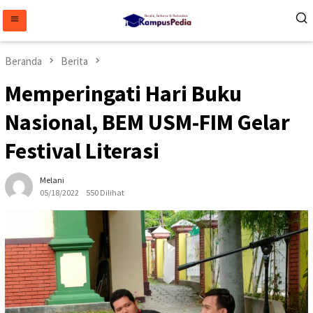
Loncat
ke
konten
Beranda
Berita
Memperingati Hari Buku
Nasional, BEM USM-FIM Gelar
Festival Literasi
Melani
05/18/2022
550 Dilihat