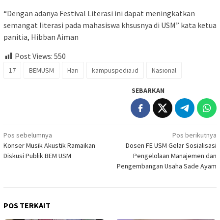
“Dengan adanya Festival Literasi ini dapat meningkatkan
semangat literasi pada mahasiswa khsusnya di USM” kata ketua
panitia, Hibban Aiman
Post Views:
550
17
BEMUSM
Hari
kampuspedia.id
Nasional
SEBARKAN
Navigasi
Pos sebelumnya
Pos berikutnya
Konser Musik Akustik Ramaikan
Dosen FE USM Gelar Sosialisasi
pos
Diskusi Publik BEM USM
Pengelolaan Manajemen dan
Pengembangan Usaha Sade Ayam
POS TERKAIT