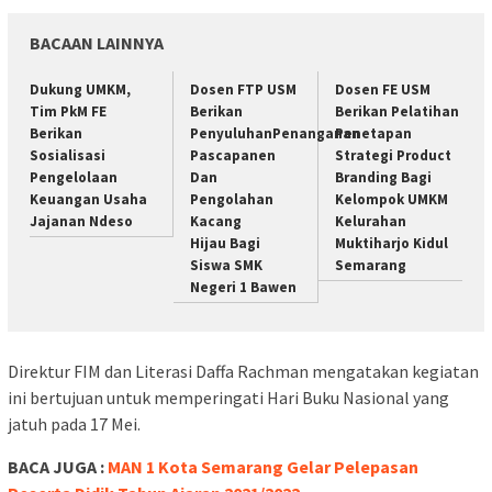
BACAAN LAINNYA
Dukung UMKM,
Dosen FTP USM
Dosen FE USM
Tim PkM FE
Berikan
Berikan Pelatihan
Berikan
PenyuluhanPenanganan
Penetapan
Sosialisasi
Pascapanen
Strategi Product
Pengelolaan
Dan
Branding Bagi
Keuangan Usaha
Pengolahan
Kelompok UMKM
Jajanan Ndeso
Kacang
Kelurahan
Hijau Bagi
Muktiharjo Kidul
Siswa SMK
Semarang
Negeri 1 Bawen
Direktur FIM dan Literasi Daffa Rachman mengatakan kegiatan
ini bertujuan untuk memperingati Hari Buku Nasional yang
jatuh pada 17 Mei.
BACA JUGA :
MAN 1 Kota Semarang Gelar Pelepasan