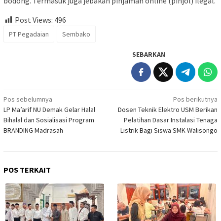
bodong. Termasuk juga jebakan pinjaman online (pinjol) ilegal.
Post Views:
496
PT Pegadaian
Sembako
SEBARKAN
Navigasi
Pos sebelumnya
Pos berikutnya
LP Ma’arif NU Demak Gelar Halal
Dosen Teknik Elektro USM Berikan
pos
Bihalal dan Sosialisasi Program
Pelatihan Dasar Instalasi Tenaga
BRANDING Madrasah
Listrik Bagi Siswa SMK Walisongo
POS TERKAIT