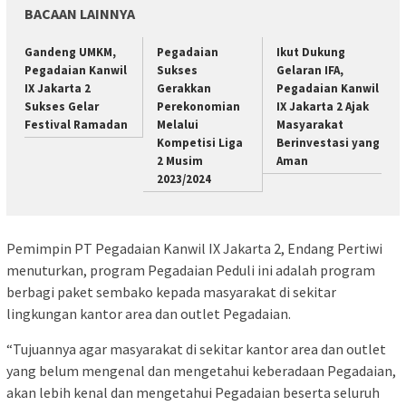
BACAAN LAINNYA
Gandeng UMKM,
Pegadaian
Ikut Dukung
Pegadaian Kanwil
Sukses
Gelaran IFA,
IX Jakarta 2
Gerakkan
Pegadaian Kanwil
Sukses Gelar
Perekonomian
IX Jakarta 2 Ajak
Festival Ramadan
Melalui
Masyarakat
Kompetisi Liga
Berinvestasi yang
2 Musim
Aman
2023/2024
Pemimpin PT Pegadaian Kanwil IX Jakarta 2, Endang Pertiwi
menuturkan, program Pegadaian Peduli ini adalah program
berbagi paket sembako kepada masyarakat di sekitar
lingkungan kantor area dan outlet Pegadaian.
“Tujuannya agar masyarakat di sekitar kantor area dan outlet
yang belum mengenal dan mengetahui keberadaan Pegadaian,
akan lebih kenal dan mengetahui Pegadaian beserta seluruh