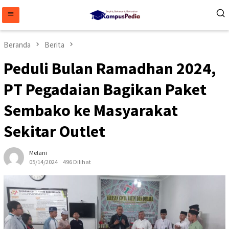
Loncat
ke
konten
Beranda
Berita
Peduli Bulan Ramadhan 2024,
PT Pegadaian Bagikan Paket
Sembako ke Masyarakat
Sekitar Outlet
Melani
05/14/2024
496 Dilihat