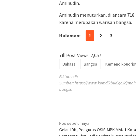
Aminudin.
Aminudin menuturkan, di antara 718 b
karena merupakan warisan bangsa.
Halaman:
1
2
3
Post Views:
2,057
Bahasa
Bangsa
Kemendikbudris
Editor: ndh
Sumber:
https://www.kemdikbud.go.id/mai
bangsa
Navigasi
Pos sebelumnya
Gelar LDK, Pengurus OSIS-MPK MAN 1 Kota
pos