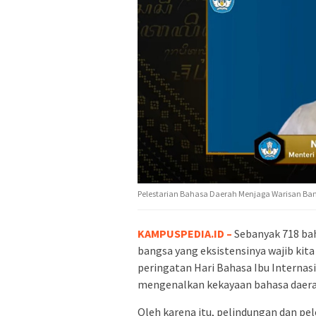
Pelestarian Bahasa Daerah Menjaga Warisan Ban
KAMPUSPEDIA.ID –
Sebanyak 718 bah
bangsa yang eksistensinya wajib kita 
peringatan Hari Bahasa Ibu Interna
mengenalkan kekayaan bahasa daerah
Oleh karena itu, pelindungan dan pe