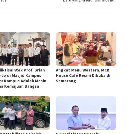
alis
baru yang Kreatif dan Inovatif
iktisaintek Prof. Brian
Angkat Menu Western, MCB
arto di Masjid Kampus
House Café Resmi Dibuka di
p: Kampus Adalah Mesin
Semarang
a Kemajuan Bangsa