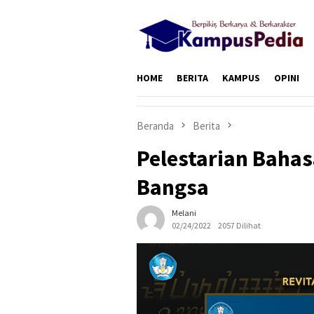
Loncat
ke
konten
HOME
BERITA
KAMPUS
OPINI
Beranda
Berita
Pelestarian Baha
Bangsa
Melani
02/24/2022
2057 Dilihat