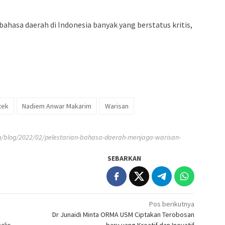
ahasa daerah di Indonesia banyak yang berstatus kritis,
tek
Nadiem Anwar Makarim
Warisan
n/blog/2022/02/pelestarian-bahasa-daerah-menjaga-warisan-
SEBARKAN
Pos berikutnya
Dr Junaidi Minta ORMA USM Ciptakan Terobosan