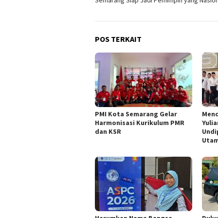
Semarang Siap Jadi Pemimpin yang Nasion
POS TERKAIT
PMI Kota Semarang Gelar
Mend
Harmonisasi Kurikulum PMR
Yuli
dan KSR
Undi
Utam