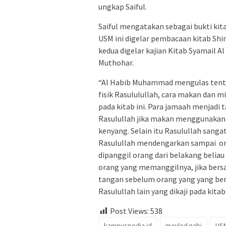
ungkap Saiful.
Saiful mengatakan sebagai bukti kit
USM ini digelar pembacaan kitab Sh
kedua digelar kajian Kitab Syamail 
Muthohar.
“Al Habib Muhammad mengulas tenta
fisik Rasululullah, cara makan dan m
pada kitab ini. Para jamaah menjadi 
Rasulullah jika makan menggunakan 
kenyang. Selain itu Rasulullah sanga
Rasulullah mendengarkan sampai oran
dipanggil orang dari belakang beli
orang yang memanggilnya, jika ber
tangan sebelum orang yang yang be
Rasulullah lain yang dikaji pada kita
Post Views:
538
kampuspedia.id
mauled nabi
US