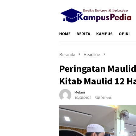
Loncat
ke
konten
HOME
BERITA
KAMPUS
OPINI
Beranda
Headline
Peringatan Mauli
Kitab Maulid 12 H
Melani
10/08/2022
538 Dilihat