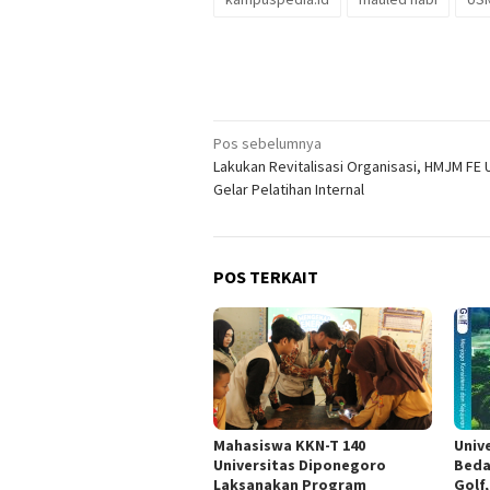
Navigasi
Pos sebelumnya
Lakukan Revitalisasi Organisasi, HMJM FE
pos
Gelar Pelatihan Internal
POS TERKAIT
Mahasiswa KKN-T 140
Univ
Universitas Diponegoro
Beda
Laksanakan Program
Golf