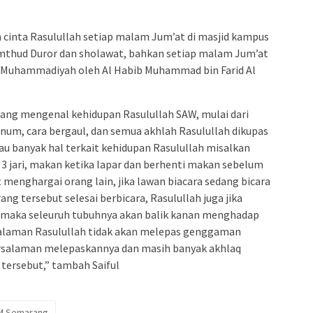
a cinta Rasulullah setiap malam Jum’at di masjid kampus
imthud Duror dan sholawat, bahkan setiap malam Jum’at
Al Muhammadiyah oleh Al Habib Muhammad bin Farid Al
ng mengenal kehidupan Rasulullah SAW, mulai dari
inum, cara bergaul, dan semua akhlah Rasulullah dikupas
tau banyak hal terkait kehidupan Rasulullah misalkan
3 jari, makan ketika lapar dan berhenti makan sebelum
t menghargai orang lain, jika lawan biacara sedang bicara
g tersebut selesai berbicara, Rasulullah juga jika
au maka seleuruh tubuhnya akan balik kanan menghadap
salaman Rasulullah tidak akan melepas genggaman
rsalaman melepaskannya dan masih banyak akhlaq
b tersebut,” tambah Saiful
M Semarang