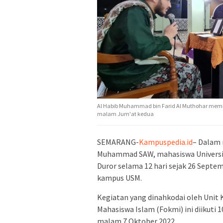
Al Habib Muhammad bin Farid Al Muthohar mem
malam Jum'at kedua
SEMARANG-
Kampuspedia.id
– Dalam 
Muhammad SAW, mahasiswa Universi
Duror selama 12 hari sejak 26 Septem
kampus USM.
Kegiatan yang dinahkodai oleh Uni
Mahasiswa Islam (Fokmi) ini diikuti 
malam 7 Oktober 2022.