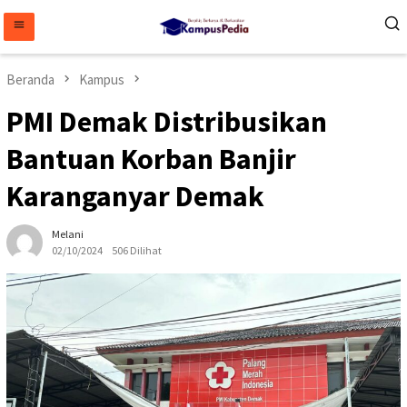
Loncat
ke
konten
Beranda
Kampus
PMI Demak Distribusikan
Bantuan Korban Banjir
Karanganyar Demak
Melani
02/10/2024
506 Dilihat