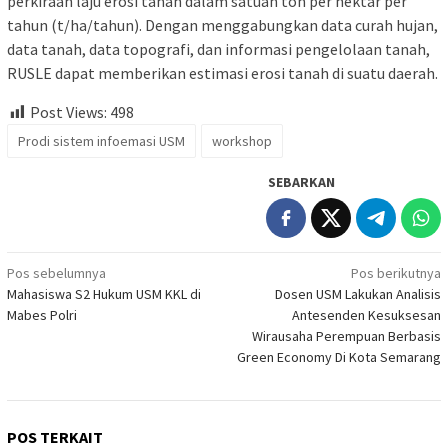
perkiraan laju erosi tanah dalam satuan ton per hektar per
tahun (t/ha/tahun). Dengan menggabungkan data curah hujan,
data tanah, data topografi, dan informasi pengelolaan tanah,
RUSLE dapat memberikan estimasi erosi tanah di suatu daerah.
Post Views:
498
Prodi sistem infoemasi USM
workshop
SEBARKAN
Navigasi
Pos sebelumnya
Pos berikutnya
Mahasiswa S2 Hukum USM KKL di
Dosen USM Lakukan Analisis
pos
Mabes Polri
Antesenden Kesuksesan
Wirausaha Perempuan Berbasis
Green Economy Di Kota Semarang
POS TERKAIT