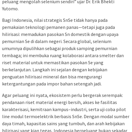
peluang mengolah selenium sendiri” ujar Dr. Erik Bhekti
Yutomo.
Bagi Indonesia, nilai strategis SnSe tidak hanya pada
pemakaian teknologi pemanen panas—tetapi juga pada
hilirisasi: memadukan pasokan Sn domestik dengan upaya
pemurnian Se di dalam negeri. Secara global, selenium
umumnya dipulihkan sebagai produk samping pemurnian
tembaga; ini membuka ruang kolaborasi antara smelter dan
riset material untuk memastikan pasokan Se yang
berkelanjutan. Langkah ini sejalan dengan kebijakan
penguatan hilirisasi mineral dan bisa mengurangi
ketergantungan pada impor bahan setengah jadi.
Agar peluang ini nyata, ekosistem perlu bergerak serempak:
pendanaan riset material energi bersih, akses ke fasilitas
karakterisasi, kemitraan kampus–industri, serta uji coba pilot
line modul termoelektrik berbasis SnSe. Dengan modal sumber
daya timah, kapasitas sains yang tumbuh, dan arah kebijakan
hilirisasi yang kian tegas, Indonesia berpeluang bukan sekadar