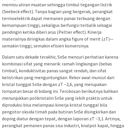
memicu aliran muatan sehingga timbul tegangan listrik
(Seebeck effect). Tanpa bagian yang bergerak, perangkat
termoelektrik dapat memanen panas terbuang dengan
kemampuan tinggi, sekaligus berfungsi terbalik sebagai
pendingin ketika diberi arus (Peltier effect). Kinerja
materialnya diringkas dalam angka figure of merit (zT)—
semakin tinggi, semakin efisien konversinya.
Dalam satu dekade terakhir, SnSe mencuri perhatian karena
kombinasi sifat yang menarik: ramah lingkungan (bebas
timbal), konduktivitas panas sangat rendah, dan sifat
kelistrikan yang menguntungkan. Rekor awal muncul dari
kristal tunggal SnSe dengan zT ~2,6, yang merupakan
lompatan besar di bidang ini. Terobosan berikutnya bahkan
menunjukkan polikristalin SnSe yang lebih praktis untuk
diproduksi bisa melampaui kinerja kristal tunggal bila
pengotor oksida timah pada butiran SnSe disingkirkan dan
doping diatur dengan tepat, dengan laporan zT ~3,1. Artinya,
perangkat pemanen panas sisa industri, knalpot kapal, hingga