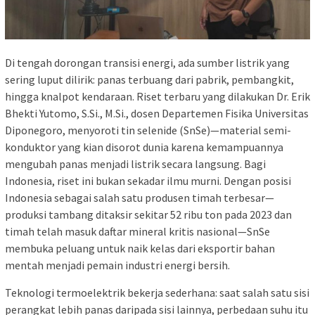
Di tengah dorongan transisi energi, ada sumber listrik yang
sering luput dilirik: panas terbuang dari pabrik, pembangkit,
hingga knalpot kendaraan. Riset terbaru yang dilakukan Dr. Erik
Bhekti Yutomo, S.Si., M.Si., dosen Departemen Fisika Universitas
Diponegoro, menyoroti tin selenide (SnSe)—material semi­
konduktor yang kian disorot dunia karena kemampuannya
mengubah panas menjadi listrik secara langsung. Bagi
Indonesia, riset ini bukan sekadar ilmu murni. Dengan posisi
Indonesia sebagai salah satu produsen timah terbesar—
produksi tambang ditaksir sekitar 52 ribu ton pada 2023 dan
timah telah masuk daftar mineral kritis nasional—SnSe
membuka peluang untuk naik kelas dari eksportir bahan
mentah menjadi pemain industri energi bersih.
Teknologi termoelektrik bekerja sederhana: saat salah satu sisi
perangkat lebih panas daripada sisi lainnya, perbedaan suhu itu