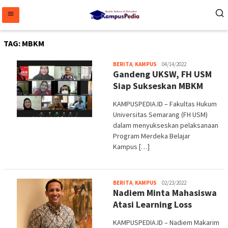
Loncat
ke
konten
TAG:
MBKM
Melani
BERITA
,
KAMPUS
04/14/2022
Gandeng UKSW, FH USM
Siap Sukseskan MBKM
KAMPUSPEDIA.ID – Fakultas Hukum
Universitas Semarang (FH USM)
dalam menyukseskan pelaksanaan
Program Merdeka Belajar
Kampus […]
admin
BERITA
,
KAMPUS
02/23/2022
Nadiem Minta Mahasiswa
Atasi Learning Loss
KAMPUSPEDIA.ID – Nadiem Makarim