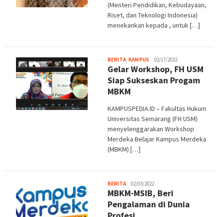
(Menteri Pendidikan, Kebudayaan,
Riset, dan Teknologi Indonesia)
menekankan kepada , untuk […]
admin
BERITA
,
KAMPUS
02/17/2022
Gelar Workshop, FH USM
Siap Sukseskan Progam
MBKM
KAMPUSPEDIA.ID – Fakultas Hukum
Universitas Semarang (FH USM)
menyelenggarakan Workshop
Merdeka Belajar Kampus Merdeka
(MBKM) […]
Melani
BERITA
02/03/2022
MBKM-MSIB, Beri
Pengalaman di Dunia
Profesi