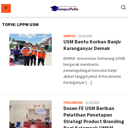
Loncat
ke
konten
TOPIK:
LPPM USM
Melani
KAMPUS
02/10/2024
USM Bantu Korban Banjir
Karanganyar Demak
DEMAK- Univeristas Semarang (USM)
bergerak membantu
penanngulangan bencana banjir
akibat tanggul jebol di Kecamatan
Karanganyar […]
Melani
PENGABDIAN
11/20/2023
Dosen FE USM Berikan
Pelatihan Penetapan
Strategi Product Branding
Bagi Kelompok UMKM