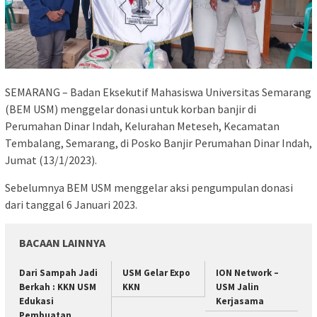
SEMARANG – Badan Eksekutif Mahasiswa Universitas Semarang
(BEM USM) menggelar donasi untuk korban banjir di
Perumahan Dinar Indah, Kelurahan Meteseh, Kecamatan
Tembalang, Semarang, di Posko Banjir Perumahan Dinar Indah,
Jumat (13/1/2023).
Sebelumnya BEM USM menggelar aksi pengumpulan donasi
dari tanggal 6 Januari 2023.
BACAAN LAINNYA
Dari Sampah Jadi
USM Gelar Expo
ION Network –
Berkah : KKN USM
KKN
USM Jalin
Edukasi
Kerjasama
Pembuatan