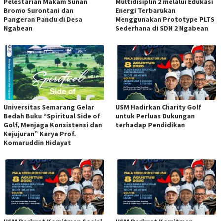
Pelestarian Makam Sunan
Multidisiplin 2 melalui Edukasi
Bromo Surontani dan
Energi Terbarukan
Pangeran Pandu di Desa
Menggunakan Prototype PLTS
Ngabean
Sederhana di SDN 2 Ngabean
Universitas Semarang Gelar
USM Hadirkan Charity Golf
Bedah Buku “Spiritual Side of
untuk Perluas Dukungan
Golf, Menjaga Konsistensi dan
terhadap Pendidikan
Kejujuran” Karya Prof.
Komaruddin Hidayat