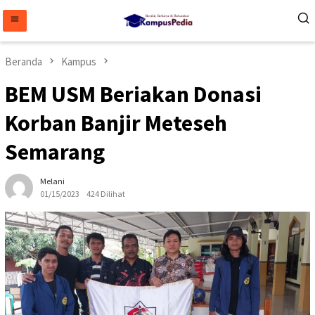
Loncat
ke
konten
Beranda
Kampus
BEM USM Beriakan Donasi
Korban Banjir Meteseh
Semarang
Melani
01/15/2023
424 Dilihat