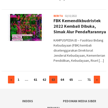
Melani
BERITA
02/15/2022
FBK Kemendikbudristek
2022 Kembali Dibuka,
Simak Alur Pendaftarannya
KAMPUSPEDIA.ID – Fasilitasi Bidang
Kebudayaan (FBK) kembali
diselenggarakan Direktorat
Jenderal Kebudayaan, Kementerian
Pendidikan, Kebudayaan, Riset […]
«
1
…
61
62
63
64
65
…
71
»
INDEKS
PEDOMAN MEDIA SIBER