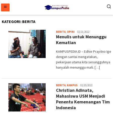
Loncat
ke
konten
KATEGORI:
BERITA
Melani
BERITA
,
OPINI
02/21/2022
Menulis untuk Menunggu
Kematian
KAMPUSPEDIA.ID – Edhie Prayitno Ige
dengan santai mengatakan,
pekerjaan utama kita sesungguhnya
hanyalah menunggu mati. […]
admin
BERITA
,
KAMPUS
02/20/2022
Christian Adinata,
Mahasiswa USM Menjadi
Penentu Kemenangan Tim
Indonesia