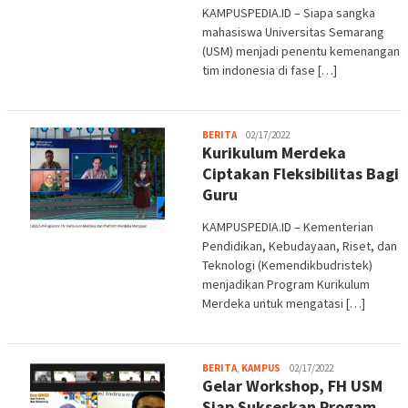
KAMPUSPEDIA.ID – Siapa sangka
mahasiswa Universitas Semarang
(USM) menjadi penentu kemenangan
tim indonesia di fase […]
Melani
BERITA
02/17/2022
Kurikulum Merdeka
Ciptakan Fleksibilitas Bagi
Guru
KAMPUSPEDIA.ID – Kementerian
Pendidikan, Kebudayaan, Riset, dan
Teknologi (Kemendikbudristek)
menjadikan Program Kurikulum
Merdeka untuk mengatasi […]
admin
BERITA
,
KAMPUS
02/17/2022
Gelar Workshop, FH USM
Siap Sukseskan Progam