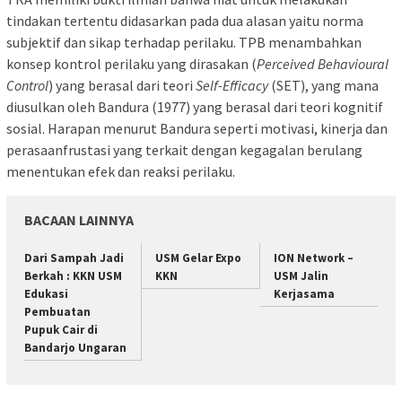
tindakan tertentu didasarkan pada dua alasan yaitu norma
subjektif dan sikap terhadap perilaku. TPB menambahkan
konsep kontrol perilaku yang dirasakan (
Perceived Behavioural
Control
) yang berasal dari teori
Self-Efficacy
(SET), yang mana
diusulkan oleh Bandura (1977) yang berasal dari teori kognitif
sosial. Harapan menurut Bandura seperti motivasi, kinerja dan
perasaanfrustasi yang terkait dengan kegagalan berulang
menentukan efek dan reaksi perilaku.
BACAAN LAINNYA
Dari Sampah Jadi
USM Gelar Expo
ION Network –
Berkah : KKN USM
KKN
USM Jalin
Edukasi
Kerjasama
Pembuatan
Pupuk Cair di
Bandarjo Ungaran