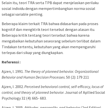
Selain itu, teori TRA serta TPB dapat menjelaskan perilaku
sosial individu dengan mempertimbangkan norma sosial
sebagai variable penting.
Beberapa klaim terkait TRA bahwa didasarkan pada proses
kognitif dan mengktrik teori tersebut dengan alasan itu.
Beberapa kritik tentang teori tersebut bahwa karena
mengabaikan kebutuhan seseorang sebelum terlibat dalam
Tindakan tertentu, kebutuhan yang akan mempengaruhi
terlepas dari sikap yang diungkapkan.
Referensi :
Ajzen, I. 1991.
The theory of planned behavior. Organizational
Behavior and Human Decision Processes
. 50 (2): 179 211
Ajzen, I. 2002.
Perceived behavioral control, self-efficacy, locus of
control, and theory of planned behavior
. Journal of Apllied Social
Psychology 32 (4): 665- 683.
Ajzen, I. 2005.
Attitudes, personality, and behavior (2nd Edition)
.