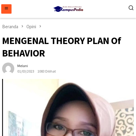
Loncat
ke
konten
Beranda
Opini
MENGENAL THEORY PLAN Of
BEHAVIOR
Melani
01/03/2023
1083 Dilihat