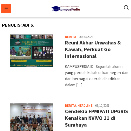
Loncat
ke
konten
PENULIS:
ADI S.
Adi
BERITA
06/10/2021
Reuni Akbar Unwahas &
S.
Kawah, Perkuat Go
Internasional
KAMPUSPEDIA.ID -Sejumlah alumni
yang pernah kuliah di luar negeri dan
dari berbagai daerah dihadirkan
dalam […]
Adi
BERITA
,
HEADLINE
06/10/2021
Cendekia FPMIPATI UPGRIS
S.
Kenalkan NVIVO 11 di
Surabaya