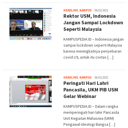
Adi
HEADLINE
,
KAMPUS
06/02/2021
Rektor USM, Indonesia
S.
Jangan Sampai Lockdown
Seperti Malaysia
KAMPUSPEDIA.ID – Indonesia jangan
sampai lockdown seperti Malaysia
karena meningkatnya penyebaran
covid-19, untuk itu civitas […]
Adi
HEADLINE
,
KAMPUS
06/02/2021
Peringati Hari Lahri
S.
Pancasila, UKM PIB USM
Gelar Webinar
KAMPUSPEDIA.ID – Dalam rangka
memperingati hari lahir Pancasila
Unit Kegiatan Mahasiwa (UKM)
Pengawal Ideologi Bangsa […]