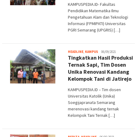
KAMPUSPEDIA.ID- Fakultas
Pendidikan Matematika Ilmu
Pengetahuan Alam dan Teknologi
Informasi (FPMIPATI) Universitas
PGRI Semarang (UPGRIS) […]
Adi
HEADLINE
,
KAMPUS
06/09/2021
Tingkatkan Hasil Produksi
S.
Ternak Sapi, Tim Dosen
Unika Renovasi Kandang
Kelompok Tani di Jatirejo
KAMPUSPEDIA.ID – Tim dosen
Universitas Katolik (Unika)
Soegijapranata Semarang
merenovasi kandang ternak
Kelompok Tani Ternak […]
Adi