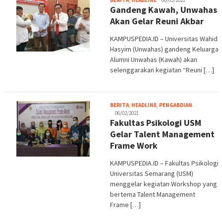
BERITA
,
HEADLINE
06/05/2021
Gandeng Kawah, Unwahas
S.
Akan Gelar Reuni Akbar
KAMPUSPEDIA.ID – Universitas Wahid
Hasyim (Unwahas) gandeng Keluarga
Alumni Unwahas (Kawah) akan
selenggarakan kegiatan “Reuni […]
Adi
BERITA
,
HEADLINE
,
PENGABDIAN
S.
06/02/2021
Fakultas Psikologi USM
Gelar Talent Management
Frame Work
KAMPUSPEDIA.ID – Fakultas Psikologi
Universitas Semarang (USM)
menggelar kegiatan Workshop yang
bertema Talent Management
Frame […]