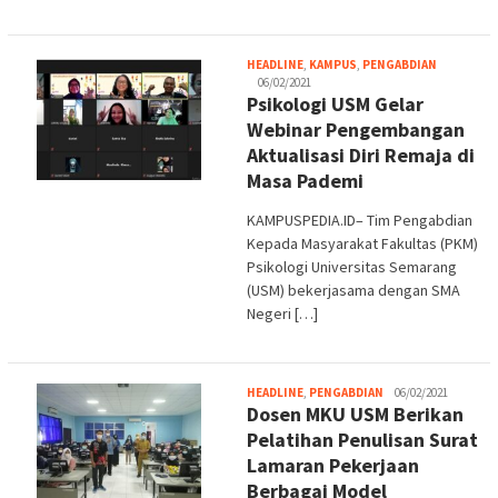
Adi
HEADLINE
,
KAMPUS
,
PENGABDIAN
S.
06/02/2021
Psikologi USM Gelar
Webinar Pengembangan
Aktualisasi Diri Remaja di
Masa Pademi
KAMPUSPEDIA.ID– Tim Pengabdian
Kepada Masyarakat Fakultas (PKM)
Psikologi Universitas Semarang
(USM) bekerjasama dengan SMA
Negeri […]
Adi
HEADLINE
,
PENGABDIAN
06/02/2021
Dosen MKU USM Berikan
S.
Pelatihan Penulisan Surat
Lamaran Pekerjaan
Berbagai Model